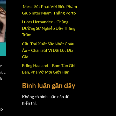
Messi Sút Phạt Với Siêu Phẩm
Giúp Inter Miami Thắng Porto
Lucas Hernandez – Chặng
Đường Sự Nghiệp Đầy Thăng
Trầm
Cầu Thủ Xuất Sắc Nhất Châu
Âu – Chân Sút Vĩ Đại Lục Địa
Già
Erling Haaland – Bom Tấn Ghi
ôn
Bàn, Phá Vỡ Mọi Giới Hạn
hục
à
Bình luận gần đây
Không có bình luận nào để
hiển thị.
có