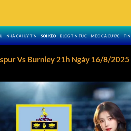
Ủ
NHÀ CÁI UY TÍN
SOI KÈO
BLOG TIN TỨC
MẸO CÁ CƯỢC
TIN
tspur Vs Burnley 21h Ngày 16/8/2025