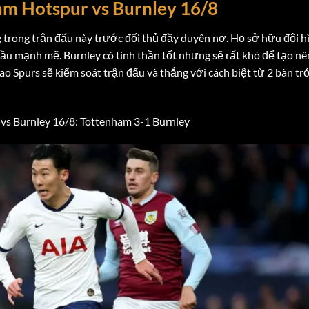
am Hotspur vs Burnley 16/8
trong trận đấu này trước đối thủ đầy duyên nợ. Họ sở hữu đội h
 đầu mạnh mẽ. Burnley có tinh thần tốt nhưng sẽ rất khó để tạo nê
o Spurs sẽ kiểm soát trận đấu và thắng với cách biệt từ 2 bàn tr
vs Burnley 16/8: Tottenham 3-1 Burnley