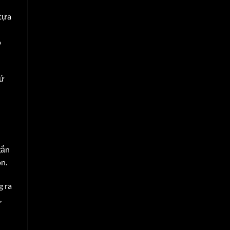
 tựa
ò
tứ
gắn
on.
g ra
,