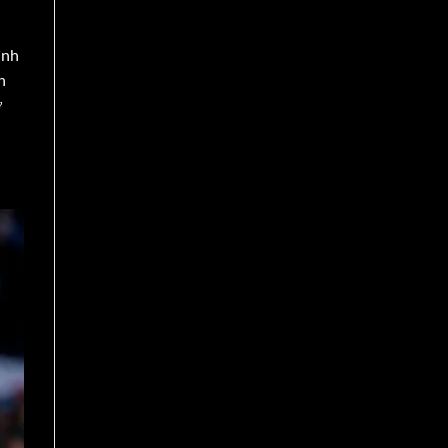
ình
n
ở