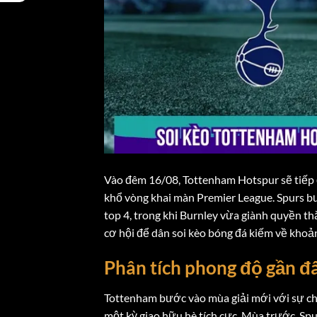
Vào đêm 16/08, Tottenham Hotspur sẽ tiếp
khổ vòng khai màn Premier League. Spurs bư
top 4, trong khi Burnley vừa giành quyền t
cơ hội để dân soi kèo bóng đá kiếm về khoả
Phân tích phong độ gần đ
Tottenham bước vào mùa giải mới với sự chu
một kỳ giao hữu hè tích cực. Mùa trước, Sp