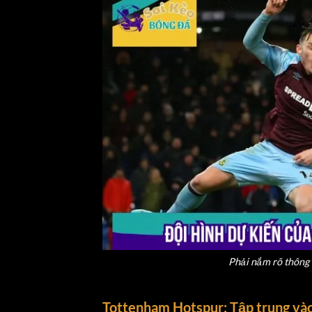
Phải nắm rõ thông t
Tottenham Hotspur: Tập trung vào