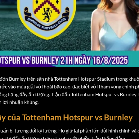
 đón Burnley trên sân nhà Tottenham Hotspur Stadium trong khu
ớc vào mùa giải với hoài bão cao, đặc biệt với tham vọng chinh p
hăng hạng đầy ấn tượng. Trận đấu Tottenham Hotspur vs Burnley l
n lợi nhuận khủng.
ây của Tottenham Hotspur vs Burnley
ẩn bị tương đối kỹ lưỡng. Họ giữ lại phần lớn đội hình chính và 
urs thi đấu ấn tượng trên sân nhà với nhiều trận thắng đậm.