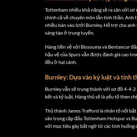
Tottenham nhiều khả năng sẽ ra sân với sơ 
chính cả về chuyên môn lẫn tinh thần. Anh 
nhiều bàn vào lưới Burnley. Hỗ trợ cho anh 
sáng tạo ở trung tuyến.
Hàng tiền vệ với Bissouma và Bentancur đả
hậu vệ của Spurs vẫn được đánh giá cao tr
đều ở hai cánh.
Burnley: Dựa vào kỷ luật và tinh t
Burnley vẫn sẽ trung thành với sơ đồ 4-4-2
kết và kỷ luật. Hàng thủ sẽ là yếu tố then 
Thủ thành James Trafford là nhân tố nổi bật
sân trong cặp đấu Tottenham Hotspur vs Burn
với mục tiêu gây bất ngờ từ các tình huống 